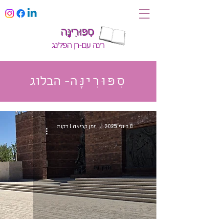
סִפּוּרִינָּה
רינה עם-רן הפלינג
סִפּוּרִינָּה
- הבלוג
8 ביולי 2025
זמן קריאה 1 דקות